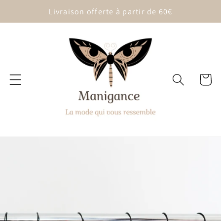
et
Livraison offerte à partir de 60€
passer
au
contenu
Panier